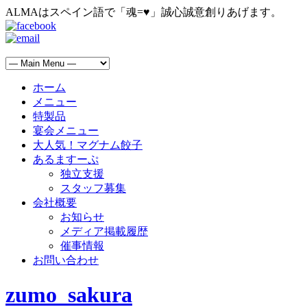
ALMAはスペイン語で「魂=♥」誠心誠意創りあげます。
ホーム
メニュー
特製品
宴会メニュー
大人気！マグナム餃子
あるますーぷ
独立支援
スタッフ募集
会社概要
お知らせ
メディア掲載履歴
催事情報
お問い合わせ
zumo_sakura