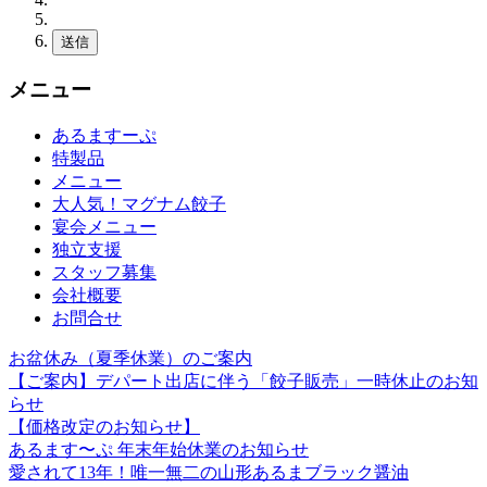
送信
メニュー
あるますーぷ
特製品
メニュー
大人気！マグナム餃子
宴会メニュー
独立支援
スタッフ募集
会社概要
お問合せ
お盆休み（夏季休業）のご案内
【ご案内】デパート出店に伴う「餃子販売」一時休止のお知
らせ
【価格改定のお知らせ】
あるます〜ぷ 年末年始休業のお知らせ
愛されて13年！唯一無二の山形あるまブラック醤油