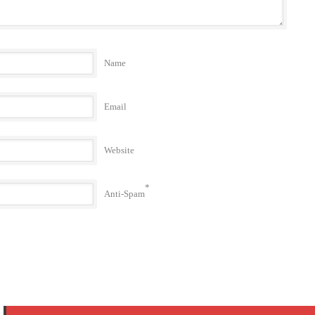
Name
Email
Website
*
Anti-Spam