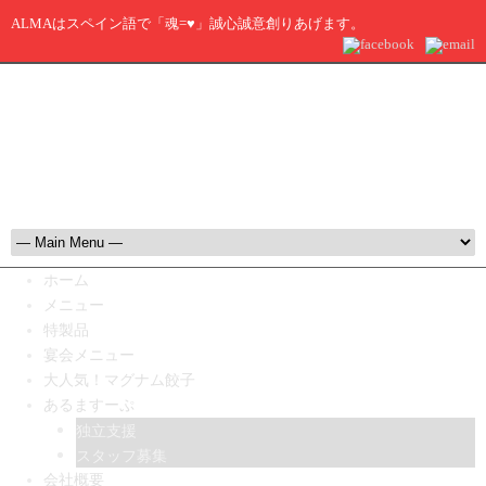
ALMAはスペイン語で「魂=♥」誠心誠意創りあげます。
ホーム
メニュー
特製品
宴会メニュー
大人気！マグナム餃子
あるますーぷ
独立支援
スタッフ募集
会社概要