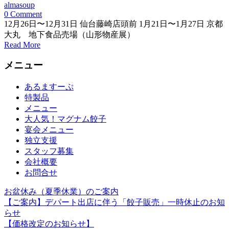
almasoup
0 Comment
12月26日〜12月31日 仙台藤崎店頭前 1月21日〜1月27日 京都
大丸 地下食品売場（山形物産展）
Read More
メニュー
あるますーぷ
特製品
メニュー
大人気！マグナム餃子
宴会メニュー
独立支援
スタッフ募集
会社概要
お問合せ
お盆休み（夏季休業）のご案内
【ご案内】デパート出店に伴う「餃子販売」一時休止のお知
らせ
【価格改定のお知らせ】