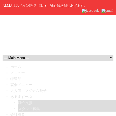
ALMAはスペイン語で「魂=♥」誠心誠意創りあげます。
ホーム
メニュー
特製品
宴会メニュー
大人気！マグナム餃子
あるますーぷ
独立支援
スタッフ募集
会社概要