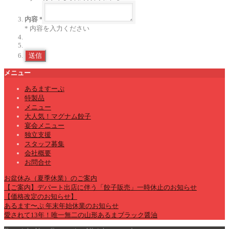
内容 *
* 内容を入力ください
送信
メニュー
あるますーぷ
特製品
メニュー
大人気！マグナム餃子
宴会メニュー
独立支援
スタッフ募集
会社概要
お問合せ
お盆休み（夏季休業）のご案内
【ご案内】デパート出店に伴う「餃子販売」一時休止のお知らせ
【価格改定のお知らせ】
あるます〜ぷ 年末年始休業のお知らせ
愛されて13年！唯一無二の山形あるまブラック醤油