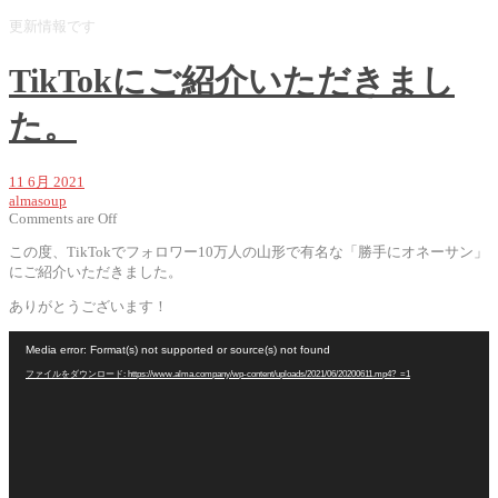
更新情報です
TikTokにご紹介いただきまし
た。
11 6月 2021
almasoup
Comments are Off
この度、TikTokでフォロワー10万人の山形で有名な「勝手にオネーサン」
にご紹介いただきました。
ありがとうございます！
動
Media error: Format(s) not supported or source(s) not found
画
ファイルをダウンロード: https://www.alma.company/wp-content/uploads/2021/06/20200611.mp4?_=1
プ
レ
ー
ヤ
ー