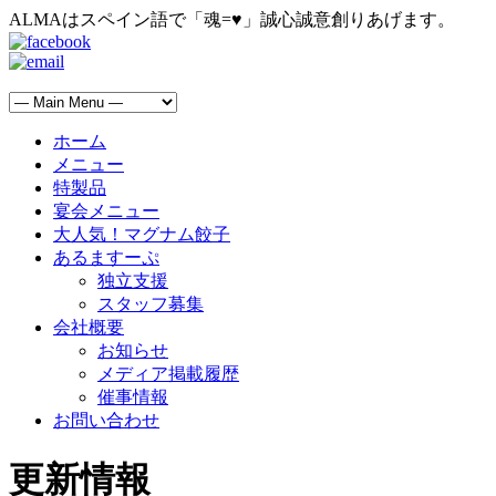
ALMAはスペイン語で「魂=♥」誠心誠意創りあげます。
ホーム
メニュー
特製品
宴会メニュー
大人気！マグナム餃子
あるますーぷ
独立支援
スタッフ募集
会社概要
お知らせ
メディア掲載履歴
催事情報
お問い合わせ
更新情報