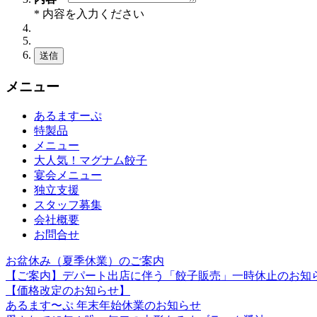
* 内容を入力ください
送信
メニュー
あるますーぷ
特製品
メニュー
大人気！マグナム餃子
宴会メニュー
独立支援
スタッフ募集
会社概要
お問合せ
お盆休み（夏季休業）のご案内
【ご案内】デパート出店に伴う「餃子販売」一時休止のお知
【価格改定のお知らせ】
あるます〜ぷ 年末年始休業のお知らせ